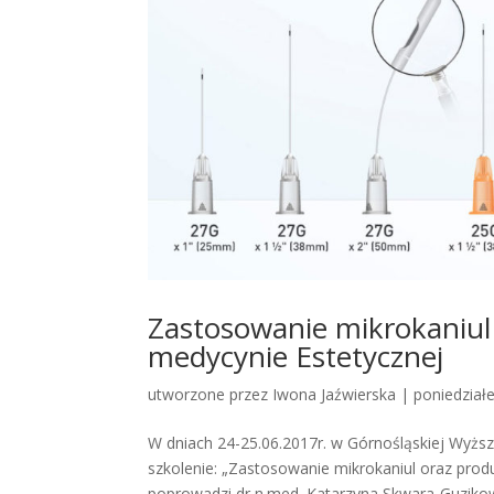
Zastosowanie mikrokaniul
medycynie Estetycznej
utworzone przez
Iwona Jaźwierska
|
poniedział
W dniach 24-25.06.2017r. w Górnośląskiej Wyżs
szkolenie: „Zastosowanie mikrokaniul oraz prod
poprowadzi dr n.med. Katarzyna Skwara-Guzikows