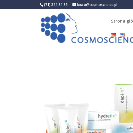
(71) 311 81 85
biuro@cosmoscience.pl
Strona gł