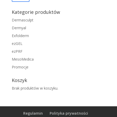
min
max
Kategorie produktów
Dermasculpt
Dermyal
Exfolderm
ezGEL
ezPRF
MesoMedica
Promocje
Koszyk
Brak produktów w koszyku.
Regulamin
Polityka prywatności