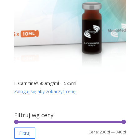
L-Carnitine*500mg/ml – 5x5ml
Zaloguj się aby zobaczyć cenę
Filtruj wg ceny
Cena
Cena
Cena:
230 zł
—
340 zł
Filtruj