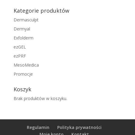
min
max
Kategorie produktów
Dermasculpt
Dermyal
Exfolderm
ezGEL
ezPRF
MesoMedica
Promocje
Koszyk
Brak produktów w koszyku.
Regulamin
Polityka prywatności
Moje konto
Kontakt